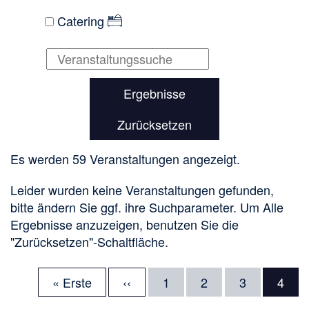
Catering
Ergebnisse
Zurücksetzen
Es werden 59 Veranstaltungen angezeigt.
Leider wurden keine Veranstaltungen gefunden,
bitte ändern Sie ggf. ihre Suchparameter. Um Alle
Ergebnisse anzuzeigen, benutzen Sie die
"Zurücksetzen"-Schaltfläche.
Erste
« Erste
Vorherige
‹‹
Seite
1
Seite
2
Seite
3
Aktue
4
Seitennummerierung