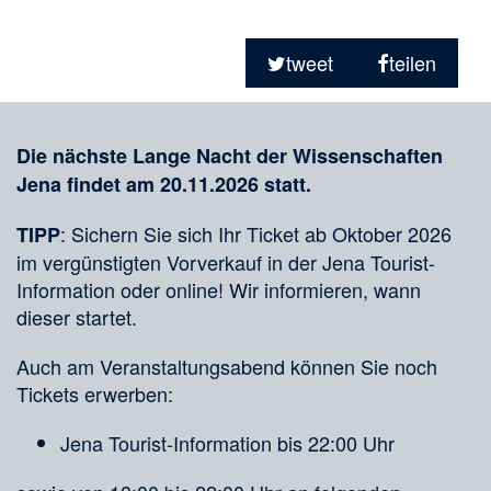
Seite
Seite
Seite
Teilen
in
tweet
teilen
sozialen
Merkliste
Medien
Die nächste Lange Nacht der Wissenschaften
Jena findet am 20.11.2026 statt.
: Sichern Sie sich Ihr Ticket ab Oktober 2026
TIPP
im vergünstigten Vorverkauf in der Jena Tourist-
Information oder online! Wir informieren, wann
dieser startet.
Auch am Veranstaltungsabend können Sie noch
Tickets erwerben:
Jena Tourist-Information bis 22:00 Uhr