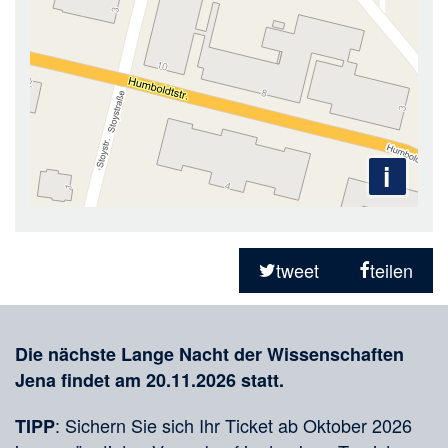
i
Teilen
in
tweet
teilen
sozialen
Merkliste
Medien
Die nächste Lange Nacht der Wissenschaften
Jena findet am 20.11.2026 statt.
: Sichern Sie sich Ihr Ticket ab Oktober 2026
TIPP