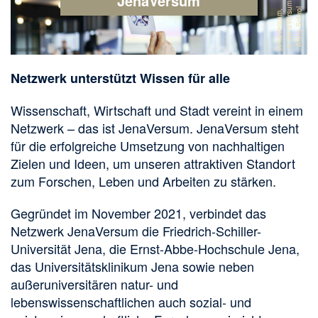
JenaVersum
Image
m
J
e
n
a
V
e
r
s
u
m
,
©
J
e
n
a
V
e
r
s
u
,
A
n
n
a
S
c
h
r
ol
Netzwerk unterstützt Wissen für alle
Wissenschaft, Wirtschaft und Stadt vereint in einem
Netzwerk – das ist JenaVersum. JenaVersum steht
für die erfolgreiche Umsetzung von nachhaltigen
Zielen und Ideen, um unseren attraktiven Standort
zum Forschen, Leben und Arbeiten zu stärken.
Gegründet im November 2021, verbindet das
Netzwerk JenaVersum die Friedrich-Schiller-
Universität Jena, die Ernst-Abbe-Hochschule Jena,
das Universitätsklinikum Jena sowie neben
außeruniversitären natur- und
lebenswissenschaftlichen auch sozial- und