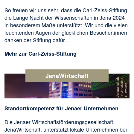
So freuen wir uns sehr, dass die Carl-Zeiss-Stiftung
die Lange Nacht der Wissenschaften in Jena 2024
in besonderem Maße unterstützt. Wir und die vielen
leuchtenden Augen der glücklichen Besucher:innen
danken der Stiftung dafür.
Mehr zur Carl-Zeiss-Stiftung
JenaWirtschaft
Image
J
e
n
a
wi
r
t
s
h
a
f
,
©
J
e
n
a
K
ul
t
ur
C
.
W
o
r
s
c
t
,
c
h
Standortkompetenz für Jenaer Unternehmen
Die Jenaer Wirtschaftsförderungsgesellschaft,
JenaWirtschaft, unterstützt lokale Unternehmen bei