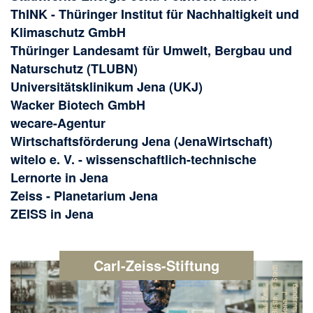
ThINK - Thüringer Institut für Nachhaltigkeit und
Klimaschutz GmbH
Thüringer Landesamt für Umwelt, Bergbau und
Naturschutz (TLUBN)
Universitätsklinikum Jena (UKJ)
Wacker Biotech GmbH
wecare
-
Agentur
Wirtschaftsförderung Jena (JenaWirtschaft)
witelo e. V. - wissenschaftlich-technische
Lernorte in Jena
Zeiss - Planetarium Jena
ZEISS in Jena
Carl-Zeiss-Stiftung
Image
t
C
a
rl
-
Z
s
-
B
ü
s
t
e
,
©
S
t
a
d
J
e
n
a
,
J
H
a
u
s
p
s
g
ei
.
u
r