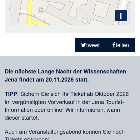
i
Teilen
in
tweet
teilen
sozialen
Merkliste
Medien
Die nächste Lange Nacht der Wissenschaften
Jena findet am 20.11.2026 statt.
: Sichern Sie sich Ihr Ticket ab Oktober 2026
TIPP
im vergünstigten Vorverkauf in der Jena Tourist-
Information oder online! Wir informieren, wann
dieser startet.
Auch am Veranstaltungsabend können Sie noch
Tickets erwerben: