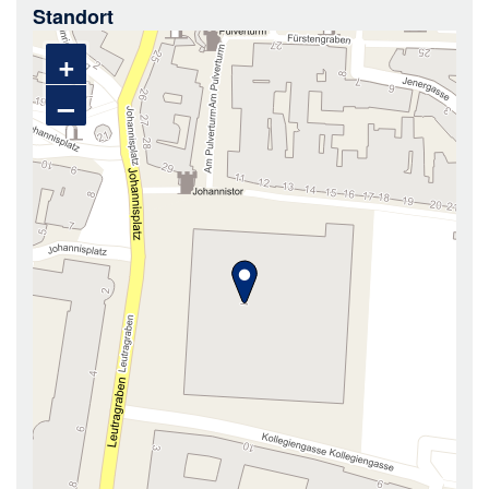
Standort
+
–