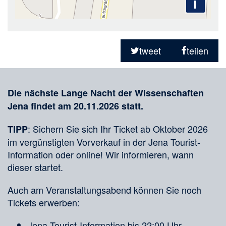
i
Teilen
in
tweet
teilen
sozialen
Merkliste
Medien
Die nächste Lange Nacht der Wissenschaften
Jena findet am 20.11.2026 statt.
: Sichern Sie sich Ihr Ticket ab Oktober 2026
TIPP
im vergünstigten Vorverkauf in der Jena Tourist-
Information oder online! Wir informieren, wann
dieser startet.
Auch am Veranstaltungsabend können Sie noch
Tickets erwerben:
Jena Tourist-Information bis 22:00 Uhr