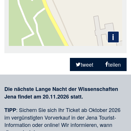
i
Teilen
in
tweet
teilen
sozialen
Merkliste
Medien
Die nächste Lange Nacht der Wissenschaften
Jena findet am 20.11.2026 statt.
: Sichern Sie sich Ihr Ticket ab Oktober 2026
TIPP
im vergünstigten Vorverkauf in der Jena Tourist-
Information oder online! Wir informieren, wann