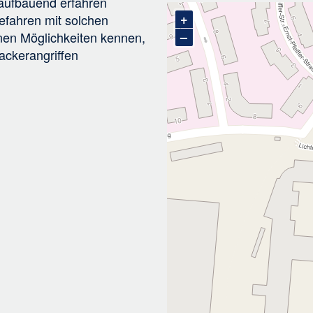
aufbauend erfahren
+
efahren mit solchen
–
nen Möglichkeiten kennen,
ckerangriffen