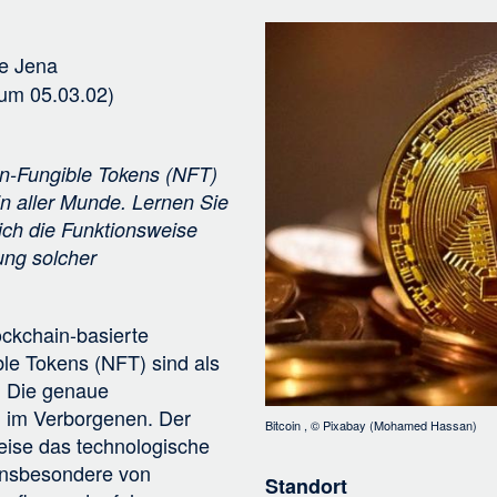
v
Bild
i
e Jena
g
um 05.03.02)
a
t
i
n-Fungible Tokens (NFT)
o
 in aller Munde. Lernen Sie
n
ich die Funktionsweise
ung solcher
ckchain-basierte
le Tokens (NFT) sind als
. Die genaue
ch im Verborgenen. Der
Bitcoin
, ©
Pixabay (Mohamed Hassan)
Weise das technologische
 insbesondere von
Standort