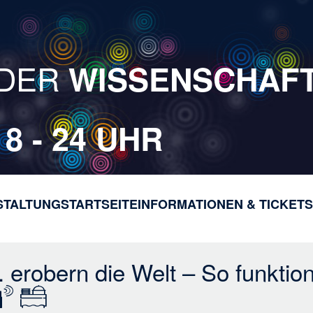
DER
WISSENSCHAF
18 - 24 UHR
STALTUNG
STARTSEITE
INFORMATIONEN & TICKETS
H
a
u
p
erobern die Welt – So funktioni
t
n
a