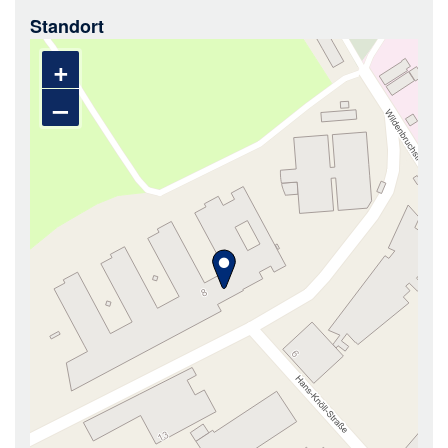
Standort
+
–