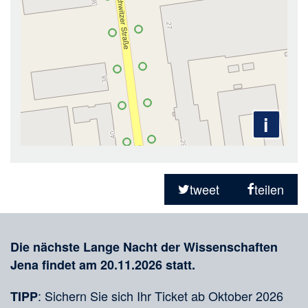
i
Teilen
in
tweet
teilen
sozialen
Merkliste
Medien
Die nächste Lange Nacht der Wissenschaften
Jena findet am 20.11.2026 statt.
: Sichern Sie sich Ihr Ticket ab Oktober 2026
TIPP