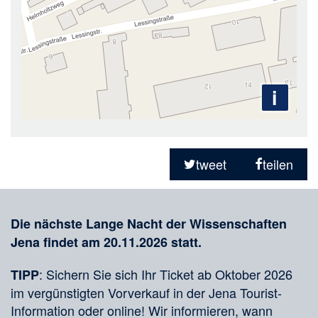
i
Teilen
in
tweet
teilen
sozialen
Merkliste
Medien
Die nächste Lange Nacht der Wissenschaften
Jena findet am 20.11.2026 statt.
: Sichern Sie sich Ihr Ticket ab Oktober 2026
TIPP
im vergünstigten Vorverkauf in der Jena Tourist-
Information oder online! Wir informieren, wann