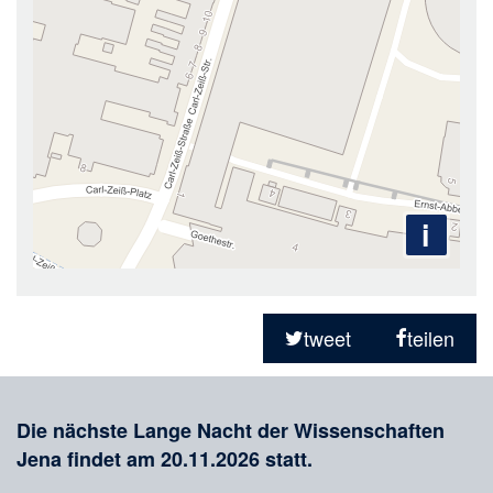
i
Teilen
in
tweet
teilen
sozialen
Merkliste
Medien
Die nächste Lange Nacht der Wissenschaften
Jena findet am 20.11.2026 statt.