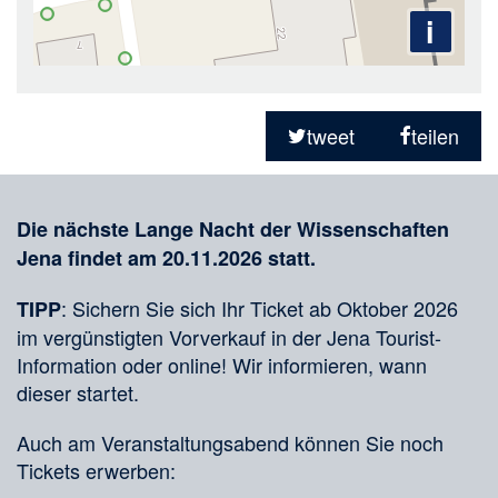
i
Teilen
in
tweet
teilen
sozialen
Merkliste
Medien
Die nächste Lange Nacht der Wissenschaften
Jena findet am 20.11.2026 statt.
: Sichern Sie sich Ihr Ticket ab Oktober 2026
TIPP
im vergünstigten Vorverkauf in der Jena Tourist-
Information oder online! Wir informieren, wann
dieser startet.
Auch am Veranstaltungsabend können Sie noch
Tickets erwerben: