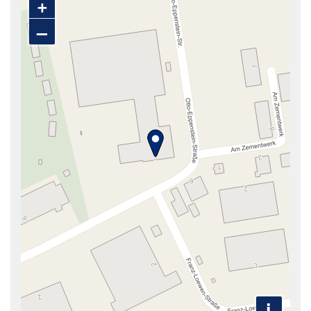
+
–
i