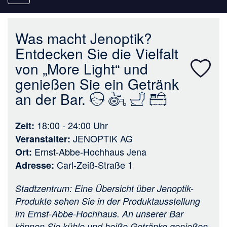
navigation
Was macht Jenoptik?
Entdecken Sie die Vielfalt
von „More Light“ und
genießen Sie ein Getränk
an der Bar.
18:00 - 24:00
Uhr
Zeit
JENOPTIK AG
Veranstalter
Ernst-Abbe-Hochhaus Jena
Ort
Carl-Zeiß-Straße 1
Adresse
Stadtzentrum: Eine Übersicht über Jenoptik-
Produkte sehen Sie in der Produktausstellung
im Ernst-Abbe-Hochhaus. An unserer Bar
können Sie kühle und heiße Getränke genießen