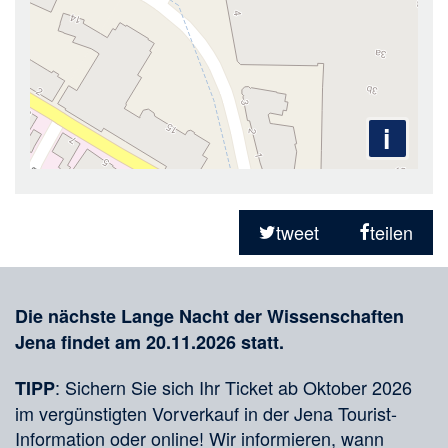
i
Teilen
in
tweet
teilen
sozialen
Merkliste
Medien
Die nächste Lange Nacht der Wissenschaften
Jena findet am 20.11.2026 statt.
: Sichern Sie sich Ihr Ticket ab Oktober 2026
TIPP
im vergünstigten Vorverkauf in der Jena Tourist-
Information oder online! Wir informieren, wann