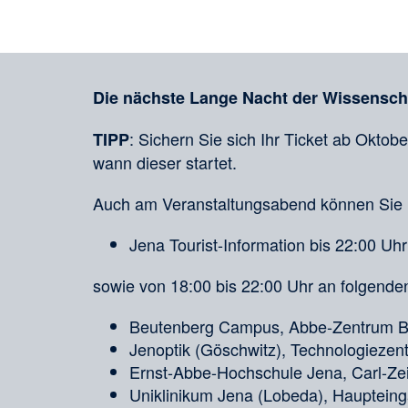
in
sozialen
Merkliste
Medien
Die nächste Lange Nacht der Wissenschaf
: Sichern Sie sich Ihr Ticket ab Oktob
TIPP
wann dieser startet.
Auch am Veranstaltungsabend können Sie 
Jena Tourist-Information bis 22:00 Uhr
sowie von 18:00 bis 22:00 Uhr an folgend
Beutenberg Campus, Abbe-Zentrum Be
Jenoptik (Göschwitz), Technologiezent
Ernst-Abbe-Hochschule Jena, Carl-Z
Uniklinikum Jena (Lobeda), Hauptein