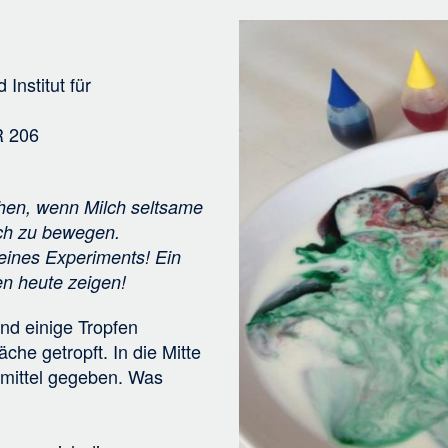
v
Bild
i
g
d
Institut für
a
t
R 206
i
o
n
chen, wenn Milch seltsame
ich zu bewegen.
 eines Experiments! Ein
n heute zeigen!
nd einige Tropfen
che getropft. In die Mitte
lmittel gegeben. Was