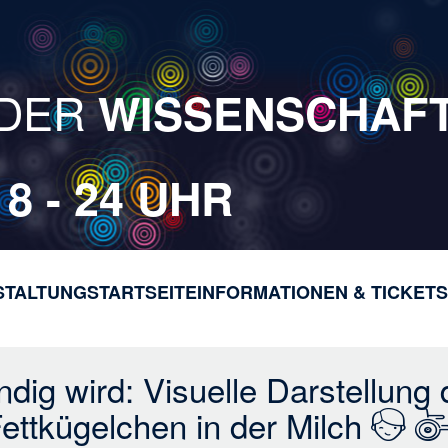
DER
WISSENSCHAF
18 - 24 UHR
STALTUNG
STARTSEITE
INFORMATIONEN & TICKETS
H
a
u
p
ndig wird: Visuelle Darstellung
t
ettkügelchen in der Milch
n
a