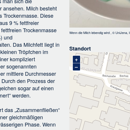
s man sich die
 ansehen. Milch besteht
s Trockenmasse. Diese
s 9 % fettfreier
 fettfreien Trockenmasse
Wenn die Milch lebendig wird
, ©
UniJena, I
%) und
ten. Das Milchfett liegt in
Standort
n kleinen Tröpfchen im
iner kompliziert
+
der sogenannten
–
r mittlere Durchmesser
. Durch den Prozess der
elchen sogar auf einen
inert“ werden.
rt das „Zusammenfließen“
einer gleichmäßigen
 wässerigen Phase. Wenn