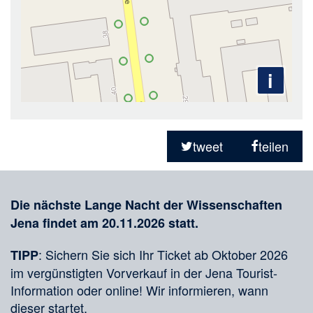
i
Teilen
in
tweet
teilen
sozialen
Merkliste
Medien
Die nächste Lange Nacht der Wissenschaften
Jena findet am 20.11.2026 statt.
: Sichern Sie sich Ihr Ticket ab Oktober 2026
TIPP
im vergünstigten Vorverkauf in der Jena Tourist-
Information oder online! Wir informieren, wann
dieser startet.