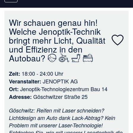
navigation
Wir schauen genau hin!
Welche Jenoptik-Technik
bringt mehr Licht, Qualität
und Effizienz in den
Autobau?
18:00 - 24:00
Uhr
Zeit
JENOPTIK AG
Veranstalter
Jenoptik-Technologiezentrum Bau 14
Ort
Göschwitzer Straße 25
Adresse
Göschwitz: Reifen mit Laser schneiden?
Lichtdesign am Auto dank Lack-Abtrag? Kein
Problem mit unserer Laser-Technologie!
Entdecken Sie, wie mit unserer Lasertechnik die