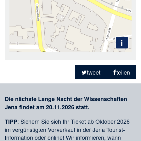
i
Teilen
in
tweet
teilen
sozialen
Merkliste
Medien
Die nächste Lange Nacht der Wissenschaften
Jena findet am 20.11.2026 statt.
: Sichern Sie sich Ihr Ticket ab Oktober 2026
TIPP
im vergünstigten Vorverkauf in der Jena Tourist-
Information oder online! Wir informieren, wann