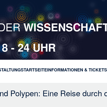
DER
WISSENSCHAF
18 - 24 UHR
STALTUNG
STARTSEITE
INFORMATIONEN & TICKETS
H
a
u
p
nd Polypen: Eine Reise durch 
t
n
a