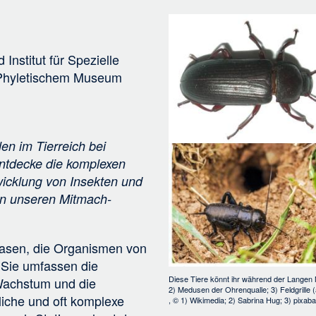
v
Bild
i
g
d
Institut für Spezielle
a
t Phyletischem Museum
t
i
o
n
en im Tierreich bei
Entdecke die komplexen
wicklung von Insekten und
an unseren Mitmach-
Phasen, die Organismen von
 Sie umfassen die
Diese Tiere könnt ihr während der Langen 
 Wachstum und die
2) Medusen der Ohrenqualle; 3) Feldgrille (
liche und oft komplexe
, ©
1) Wikimedia; 2) Sabrina Hug; 3) pixaba