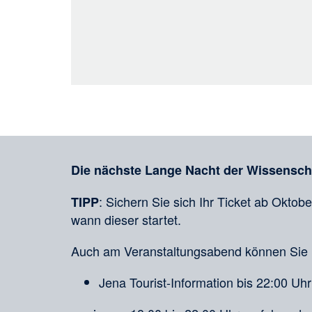
Teilen
in
sozialen
Merkliste
Medien
Die nächste Lange Nacht der Wissenschaf
: Sichern Sie sich Ihr Ticket ab Oktob
TIPP
wann dieser startet.
Auch am Veranstaltungsabend können Sie 
Jena Tourist-Information bis 22:00 Uhr