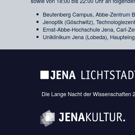
sowie von 18:00 bis 22:00 Uhr an folgend
Beutenberg Campus, Abbe-Zentrum Be
Jenoptik (Göschwitz), Technologiezent
Ernst-Abbe-Hochschule Jena, Carl-Z
Uniklinikum Jena (Lobeda), Hauptein
Die Lange Nacht der Wissenschaften 20