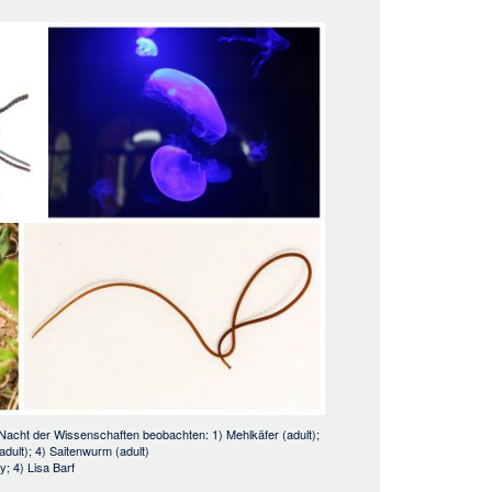
Nacht der Wissenschaften beobachten: 1) Mehlkäfer (adult);
adult); 4) Saitenwurm (adult)
y; 4) Lisa Barf